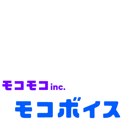
関連ページ
mocoVoice API 利用申請フォーム
https://forms.gle/YU2a4a
mocoVoice API ドキュメントページ
https://docs.mocomoco.ai/
mocomoco株式会社 HP
https://www.mocomoco.ai/