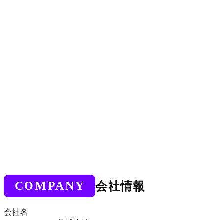
01
よく聴く
人の声を聞くAIを作るために、まず私たち自身が、誰より
もよく人の声を聴きます。現場の生の声に耳を澄ませ、言葉
の奥にある本当の課題・意図を見つけ出します。
02
一緒に形にする
顧客の「思った通り」にAIが動く状態を、顧客と共につく
ります。机上の空論で終わらせず、現場の業務フローに組み
込まれるものへ形にします。
COMPANY
会社情報
会社名